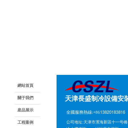
網站首頁
天津長盛制冷設備安
關于我們
産品展示
13820183816
全國服務熱線:+86
公司地址:
天津市濱海新區十一号
工程案例